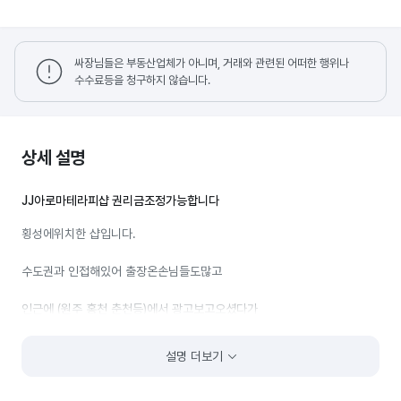
싸장님들은 부동산업체가 아니며, 거래와 관련된 어떠한 행위나
수수료등을 청구하지 않습니다.
상세 설명
JJ아로마테라피샵 권리금조정가능합니다
횡성에위치한 샵입니다.
수도권과 인접해있어 출장온손님들도많고
인근에 (원주 홍천 춘천등)에서 광고보고오셨다가
직접전화해 예약하고 오시는분들도많습니다.
설명 더보기
편하게전화주셔서 물어보시면 상세하게말씀드리겠습니다.