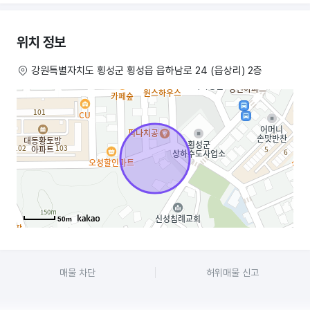
여섯 개의 방과 샤워 시설이 방마다 있으며 넓은 세탁실과 침대가 들어갈
수 있는 공간이 있고 비품을 줄 수 있는 공간도 넓습니다 권리금은
위치 정보
조정되오니 부담 갖지 마시고 전화 주세요
강원특별자치도 횡성군 횡성읍 읍하남로 24 (읍상리) 2층
50m
매물 차단
허위매물 신고