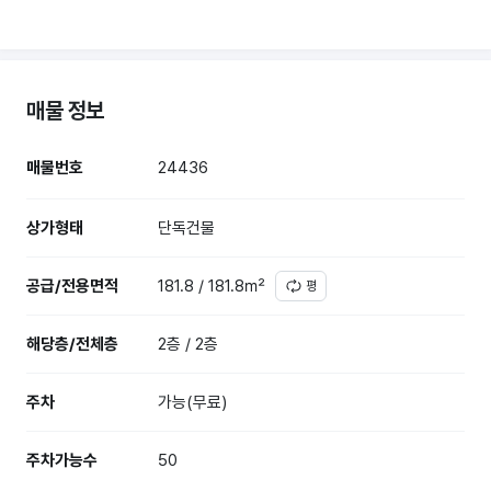
매물 정보
매물번호
24436
상가형태
단독건물
공급/전용면적
181.8 / 181.8㎡
평
해당층/전체층
2층 / 2층
주차
가능(무료)
주차가능수
50