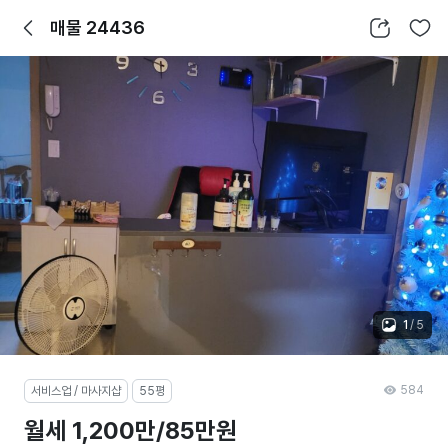
뒤로가기
공유하기
찜하기
매물 24436
1
/
5
584
서비스업 / 마사지샵
55평
월세 1,200만/85만원