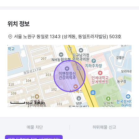
총 20평중 필라테스 공간으로는 15평 사용중이고
양도받으시게 되면 샵인샵이 아닌 혼자 운영 가능하시고 샵인샵
위치 정보
유지하셔도 됩니다. 공간 분리되어 있기 때문에 탈의실로 사용하면
그룹수업도 가능하실듯 해요 권리금 조정 가능하니 편히 연락주세요!
서울 노원구 동일로 1343 (상계동, 동일프라자빌딩) 503호
기구는 인투필라테스 캐포머2/바렐1/체어1 각종 소도구 전부 비치되어
있음
바닥난방ㅇ/천장냉난방ㅇ/수도
보증금 1000
월세 100 vat별도 (샵인샵으로 보증금, 월세 기재금액에서 반씩
부담했었음)
50m
매물 차단
허위매물 신고