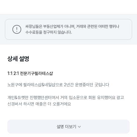
싸장님들은 부동산업체가 아니며, 거래와 관련된 어떠한 행위나
수수료등을 청구하지 않습니다.
상세 설명
1:1 2:1 전문기구필라테스샵
노원구에 필라테스샵&네일샵으로 2년간 운영중이던 곳입니다
개인&듀엣만 진행했던센터여서 거의 입소문으로 회원 유지했어요 광고
신경써서 하시면 매출은 더 오를거에요
다른곳에 센터오픈 후에 둘다 운영하기 벅차서 양도 합니다
설명 더보기
건물 일층에 베스킨라빈수 맥도날드 스벅 올리브영 등등 상권 좋습니다.