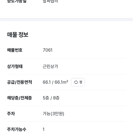
양도가능일
날짜협의
매물 정보
매물번호
7061
상가형태
근린상가
공급/전용면적
66.1 / 66.1㎡
평
해당층/전체층
5층 / 8층
주차
가능(3만원)
주차가능수
1