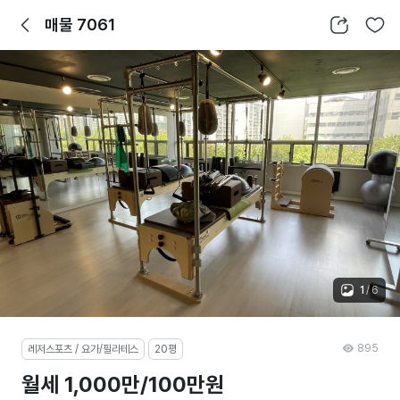
뒤로가기
공유하기
찜하기
매물 7061
1
/
6
895
레저스포츠 / 요가/필라테스
20평
월세 1,000만/100만원