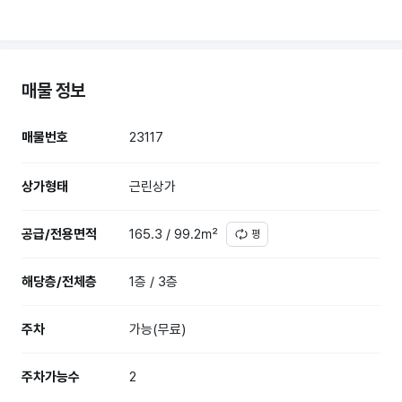
매물 정보
매물번호
23117
상가형태
근린상가
공급/전용면적
165.3 / 99.2㎡
평
해당층/전체층
1층 / 3층
주차
가능(무료)
주차가능수
2