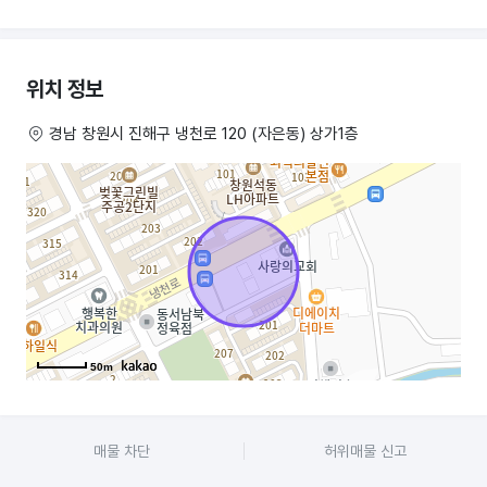
미용실아니고 다른업종도가능해요
기본 정보
위치 정보
보증금: 2,000만 원
경남 창원시 진해구 냉천로 120 (자은동) 상가1층
월세: 130만 원
현재 시점: 영업 중
위치: 1층 로드샵
(유동인구 많고 단골 고객층 확보)
주차 정보
매장 옆 상시 주차 2대 가능
50m
맞은편 상가 주차장 이용 가능 → 고객 방문 시 편리
매물 차단
허위매물 신고
시설 및 장비 (A급 상태)