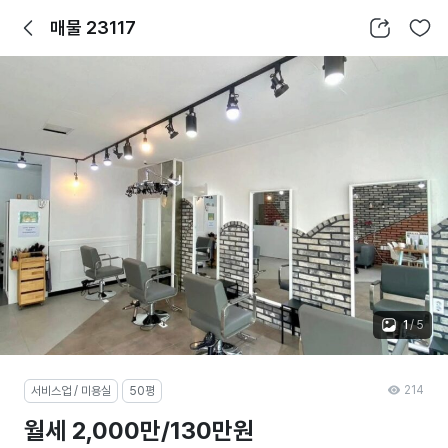
뒤로가기
공유하기
찜하기
매물 23117
1
/
5
214
서비스업 / 미용실
50평
월세 2,000만/130만원