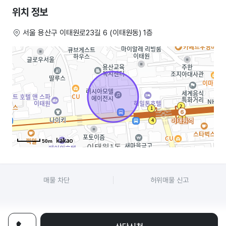
있으시면 연락주세요.
위치 정보
매장 그대로 포괄양도양수 희망합니다만, 이태원 개인 술집이나 떡볶이,
서울 용산구 이태원로23길 6 (이태원동) 1층
타코야끼 등 여러방면으로 좋은 상권입니다.
참고로 바로 옆 집 ‘야상해’라는 딤섬집은 매일 손님들이 줄을섭니다.
혼자서도 운영이 가능하다는 점이 가장 큰 매력이며, 그만큼 인건비가 들지
않아 빠른 손익분기점을 넘기실 수 있습니다.
탕후루를 하실 것이면 정말 몸만 들어오시면 되고, 거래처 등 필요한
정보들은 다 드릴 수 있어요! 매장 리뷰도 그대로 승계 가능합니다.
맛과 가게상태는 제가 자부합니다.
50m
집기류 제외 시설비도 가능하고, 어느정도까지는 협의 가능합니다.
매물 차단
허위매물 신고
연락주세요~ 부동산 거래 가능합니다
탕후루임대,탕후루매매,탕후루양도,탕후루양도양수,탕후루직거래,
탕후루창업