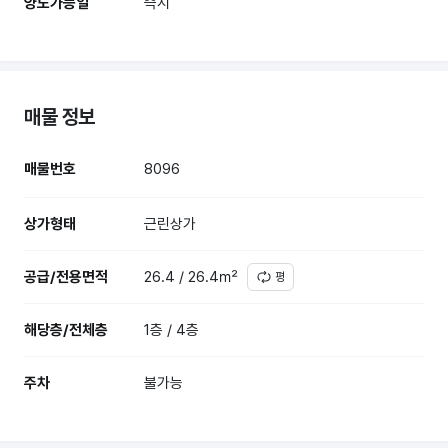
양도가능일
즉시
매물 정보
매물번호
8096
상가형태
근린상가
공급/전용면적
26.4 / 26.4㎡
평
해당층/전체층
1층 / 4층
주차
불가능