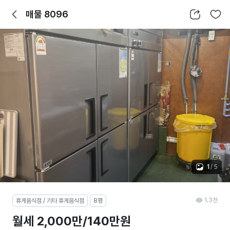
뒤로가기
공유하기
찜하기
매물 8096
1
/
5
1.3천
휴게음식점 / 기타 휴게음식점
8평
월세 2,000만/140만원