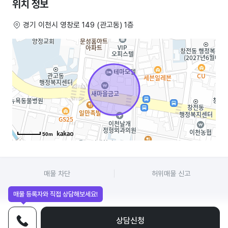
위치 정보
상권 측면에서 보면, 이천 관고동 일대는 주거 수요와 생활형 소비가
경기 이천시 영창로 149 (관고동) 1층
혼재된 지역으로, 단발성 유동 인구에만 의존하는 구조가 아닙니다. 이미
형성된 단골 고객과 반복 주문이 존재한다는 점은 매출의 변동성을
완화하는 요소로 작용합니다. 특히 배달 및 포장 매출 비중이 있어, 계절·
날씨·유동 인구 변화에 대한 방어력이 상대적으로 있는 구조입니다. 이는
최근 외식업 환경에서 중요한 요소이며, 홀 매출에만 의존하는 매장보다
리스크가 낮습니다.
임대차 계약은 기존 조건을 기준으로 승계하는 방식이며, 별도의 신규
인허가 절차 없이 명의 변경 후 즉시 운영이 가능합니다. 이는 시간 비용을
줄여줄 뿐 아니라, 불확실한 행정 리스크를 최소화합니다. 또한 기존 운영
데이터를 기반으로 매출, 비용 구조, 인건비 비중 등을 사전에 검토할 수
50m
있기 때문에, 막연한 기대가 아닌 수치 기반 판단이 가능하다는 점도
장점입니다.
매물 차단
허위매물 신고
다만 이 점포의 가치는 “무조건 잘 된다”는 기대가 아니라, 이미 검증된
수준의 매출과 구조를 합리적인 조건으로 인수하느냐에 달려 있습니다.
매물 등록자와 직접 상담해보세요!
권리금, 임대료, 인건비 구조를 냉정하게 보지 않으면 수익률이 낮아질 수
있습니다. 따라서 이 매장은 단기 한탕 목적보다는, 안정적인 운영을 통해
꾸준한 현금 흐름을 원하는 인수자에게 적합한 매물입니다.
상담신청
전화상담