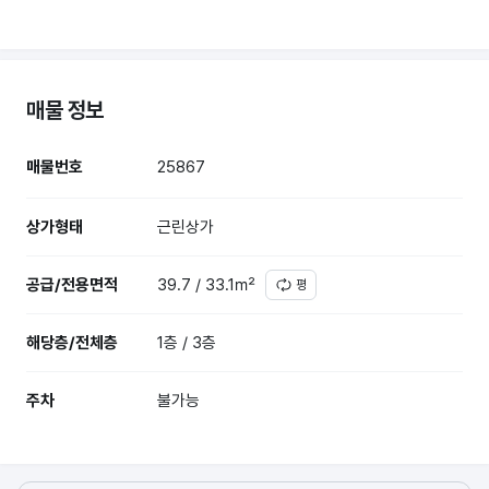
매물 정보
매물번호
25867
상가형태
근린상가
공급/전용면적
39.7 / 33.1㎡
평
해당층/전체층
1층 / 3층
주차
불가능