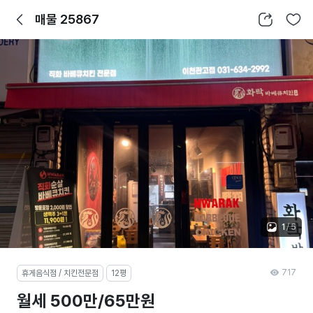
뒤로가기
공유하기
찜하기
매물 25867
1
/
5
717
휴게음식점 / 치킨전문점
12평
월세 500만/65만원