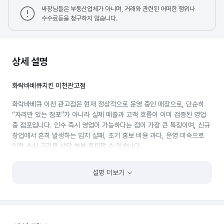
싸장님들은 부동산업체가 아니며, 거래와 관련된 어떠한 행위나
수수료등을 청구하지 않습니다.
상세 설명
화락바베큐치킨 이천관고점
화락바베큐 이천 관고점은 현재 정상적으로 운영 중인 매장으로, 단순히
“자리만 있는 점포”가 아니라 실제 매출과 고객 흐름이 이미 검증된 영업
중 점포입니다. 인수 즉시 영업이 가능하다는 점이 가장 큰 특징이며, 신규
창업에서 흔히 발생하는 입지 실패, 초기 홍보 비용 과다, 운영 미숙으로
인한 손실 구간을 상당 부분 회피할 수 있습니다.
매장은 프랜차이즈 시스템을 그대로 승계하는 구조로, 메뉴 구성·조리 방식
설명 더보기
·운영 매뉴얼이 표준화돼 있습니다. 이는 외식업 경험이 많지 않은
인수자에게도 진입 장벽을 낮춰주는 요소입니다. 주방 설비, 집기,
인테리어가 이미 완비돼 있어 추가적인 대규모 시설 투자가 필요하지
않으며, 인수 후 바로 매출을 발생시킬 수 있는 상태입니다. 이 점은 초기
자금 부담과 회수 기간에 직접적인 영향을 미칩니다.