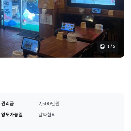
1
/
5
권리금
2,500만원
양도가능일
날짜협의