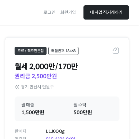
로그인
회원가입
내 사업 직거래하기
주류 / 맥주전문점
매물번호 18468
공유하기
월세
2,000만/170만
권리금 2,500만원
경기 안산시 단원구
월 매출
월 수익
1,500만원
500만원
판매자
L1J0QQg