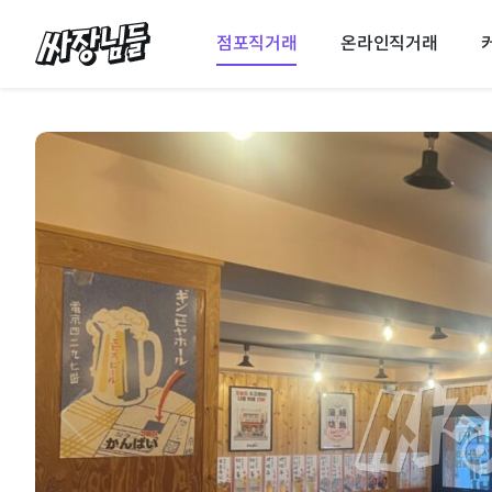
싸장님들
점포직거래
온라인직거래