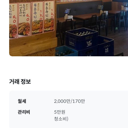
거래 정보
월세
2,000만/170만
관리비
5만원
청소비)