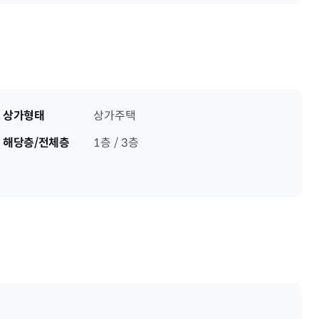
상가형태
상가주택
해당층/전체층
1층 / 3층