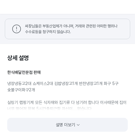
싸장님들은 부동산업체가 아니며, 거래와 관련된 어떠한 행위나
수수료등을 청구하지 않습니다.
상세 설명
한식배달전문점 판매
냉장냉동고2대 쇼케이스2대 김밥냉장고1개 반찬냉장고1개 화구 5구
숯불구이화구2개
실링기 랩핑기계 모든 식자재와 집기류 다 넘기려 합니다 이사때문에 집이
너무 멀어져 왕복 5시간출퇴근할 자신이….없습니다
매출은 배달대행비로만 300정도 사용중입니다 제가 직접 배달가는거
설명 더보기
50%대행50%입니다 모든배달을 직접하시면 수익은 더욱
높아질것입니다