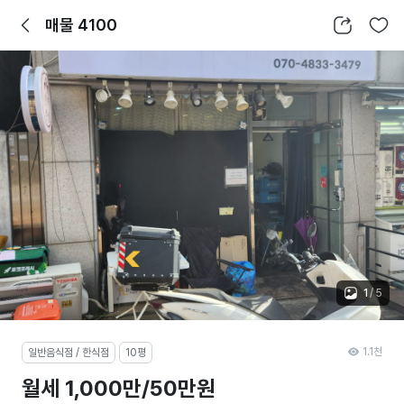
뒤로가기
공유하기
찜하기
매물 4100
1
/
5
1.1천
일반음식점 / 한식점
10평
월세 1,000만/50만원