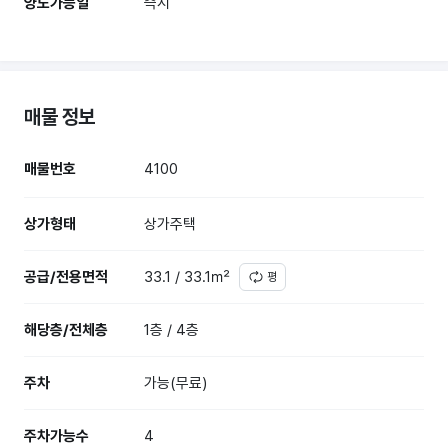
양도가능일
즉시
매물 정보
매물번호
4100
상가형태
상가주택
공급/전용면적
33.1 / 33.1㎡
평
해당층/전체층
1층 / 4층
주차
가능(무료)
주차가능수
4