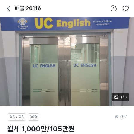
뒤로가기
공유하기
찜하기
매물 26116
1
/
6
467
학원 / 학원
30평
월세 1,000만/105만원