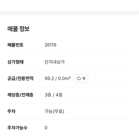
매물 정보
매물번호
26116
상가형태
단지내상가
공급/전용면적
99.2 / 0.0㎡
평
해당층/전체층
3층 / 4층
주차
가능(무료)
주차가능수
0