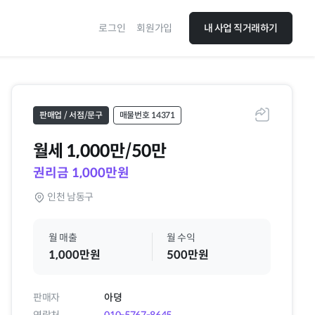
로그인
회원가입
내 사업 직거래하기
판매업 / 서점/문구
매물번호 14371
공유하기
월세
1,000만/50만
권리금 1,000만원
인천 남동구
월 매출
월 수익
1,000만원
500만원
판매자
아뎡