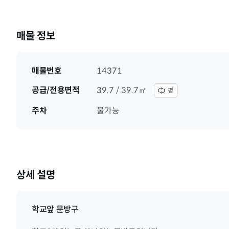
매물 정보
매물번호
14371
공급/전용면적
39.7 / 39.7㎡
평
주차
불가능
상세 설명
학교앞 문방구