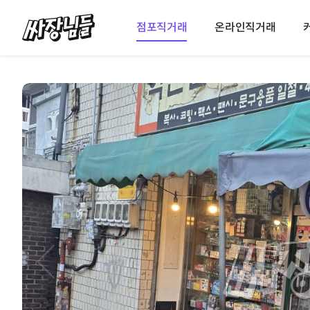
싸장님들
점포직거래
온라인직거래