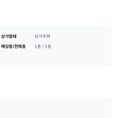
상가형태
상가주택
해당층/전체층
1층 / 1층