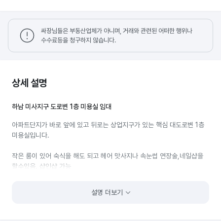
싸장님들은 부동산업체가 아니며, 거래와 관련된 어떠한 행위나
수수료등을 청구하지 않습니다.
상세 설명
하남 미사지구 도로변 1층 미용실 임대
아파트단지가 바로 앞에 있고 뒤로는 상업지구가 있는 핵심 대도로변 1층
미용실입니다.
작은 룸이 있어 숙식을 해도 되고 헤어 맛사지나 속눈썹 연장술,네일샵을
할수있음. 샵인샵 가능
미용실매매,하남미용실매매,미사미용실매매,하남네일샵양도,
설명 더보기
미사네일샵양도,미용실임대