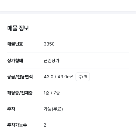
매물 정보
매물번호
3350
상가형태
근린상가
공급/전용면적
43.0 / 43.0㎡
평
해당층/전체층
1층 / 7층
주차
가능(무료)
주차가능수
2