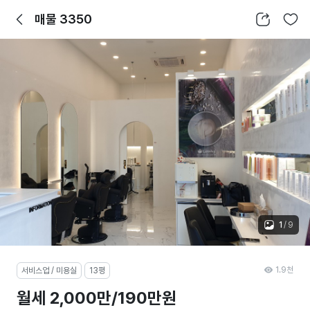
뒤로가기
공유하기
찜하기
매물 3350
1
/
9
1.9천
서비스업 / 미용실
13평
월세 2,000만/190만원