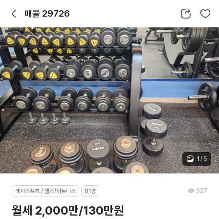
뒤로가기
공유하기
찜하기
매물 29726
1
/
5
327
레저스포츠 / 헬스/휘트니스
81평
월세 2,000만/130만원