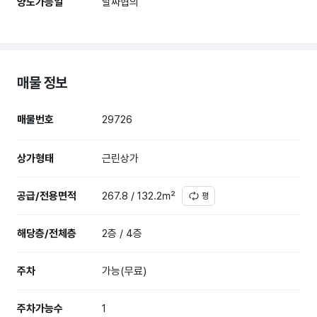
양도가능일
날짜협의
매물 정보
매물번호
29726
상가형태
근린상가
공급/전용면적
267.8 / 132.2㎡
평
해당층/전체층
2층 / 4층
주차
가능(무료)
주차가능수
1