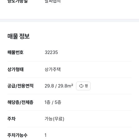
양도가능일
날짜협의
매물 정보
매물번호
32235
상가형태
상가주택
공급/전용면적
29.8 / 29.8㎡
평
해당층/전체층
1층 / 5층
주차
가능(무료)
주차가능수
1