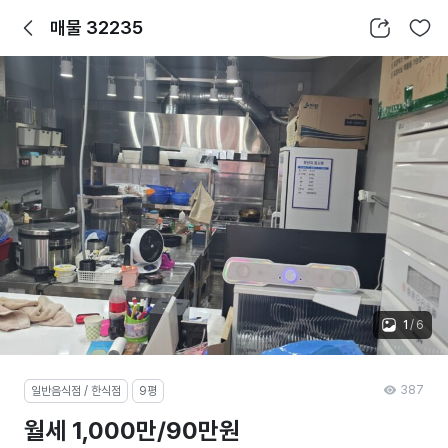
뒤로가기
공유하기
찜하기
매물 32235
1
/
6
387
일반음식점 / 한식점
9평
월세 1,000만/90만원