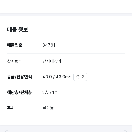
매물 정보
매물번호
34791
상가형태
단지내상가
공급/전용면적
43.0 / 43.0㎡
평
해당층/전체층
2층 / 1층
주차
불가능