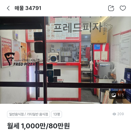
뒤로가기
공유하기
찜하기
매물 34791
1
/
5
209
일반음식점 / 기타일반 음식점
13평
월세 1,000만/80만원