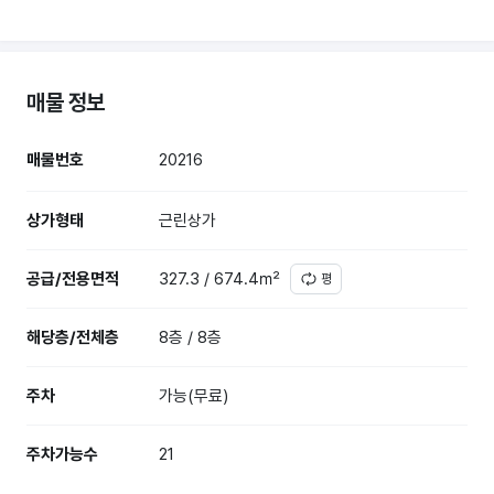
매물 정보
매물번호
20216
상가형태
근린상가
공급/전용면적
327.3 / 674.4㎡
평
해당층/전체층
8층 / 8층
주차
가능(무료)
주차가능수
21