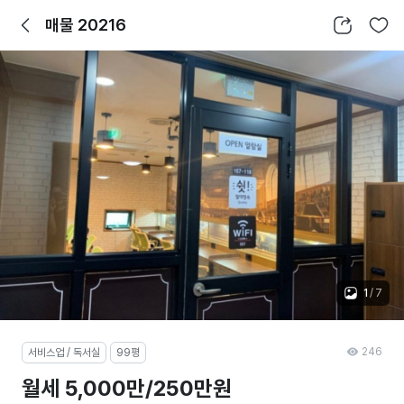
뒤로가기
공유하기
찜하기
매물 20216
1
/
7
246
서비스업 / 독서실
99평
월세 5,000만/250만원