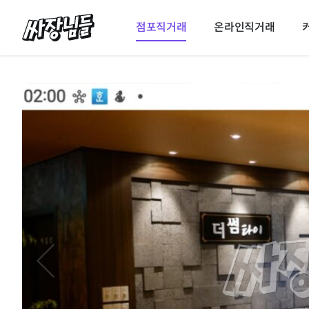
싸장님들
점포직거래
온라인직거래