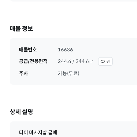
매물 정보
매물번호
16636
공급/전용면적
244.6 / 244.6㎡
평
주차
가능(무료)
상세 설명
타이 마사지샵 급매