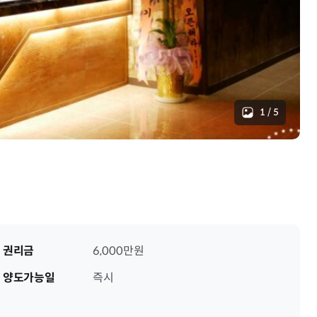
1
/
5
권리금
6,000만원
양도가능일
즉시