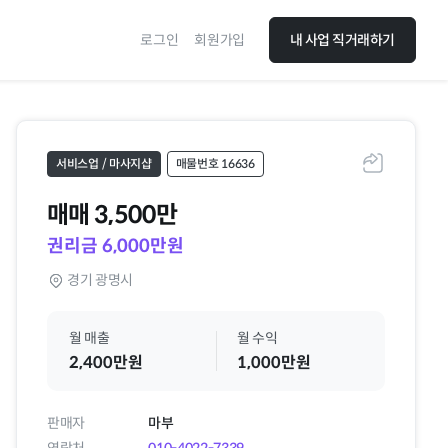
로그인
회원가입
내 사업 직거래하기
서비스업 / 마사지샵
매물번호 16636
공유하기
매매
3,500만
권리금 6,000만원
경기 광명시
월 매출
월 수익
2,400만원
1,000만원
판매자
마부