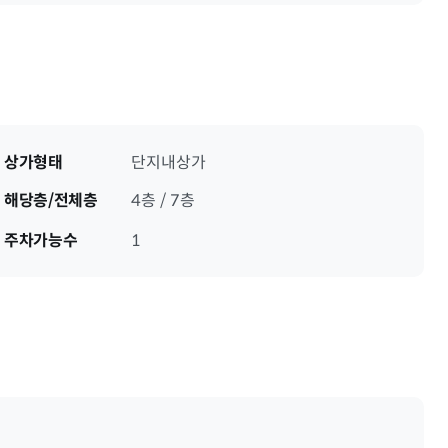
상가형태
단지내상가
해당층/전체층
4층 / 7층
주차가능수
1