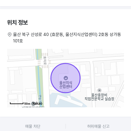
기본적인 고정고객이 확보 되어있습니다
위치 정보
개인 물품을 제외한 모든 시 설과 집기류를 포함하여 바로 운영 가능하도록
준비해드립 니다
울산 북구 산성로 40 (효문동, 울산지식산업센터) 2호동 상가동
101호
인수인계가 완료될 수 있도록 옆에서 알려드 릴 예정이라 처음 가게를
운영하시려는 예비 사장님들께서 도 무리없을거라 판단이들어요
화장실은 외부상가동안에 사용하고 있으며,
일 부 공간분리를 해두어
공간안에는 가스배관 과 후드 갖춰져 있습니다
권리금
50m
커피머신, 그라인더,
더치커피를 내릴 수 있는 쇼케이스, 냉장고, 냉동고, 제빙기, 온수기,
매물 차단
허위매물 신고
냉동고1대