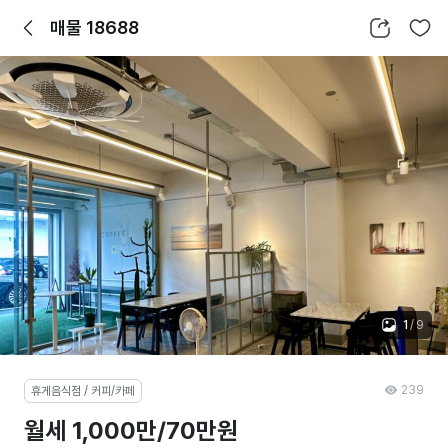
뒤로가기
공유하기
찜하기
매물 18688
1
/
9
239
휴게음식점 / 커피/카페
월세 1,000만/70만원