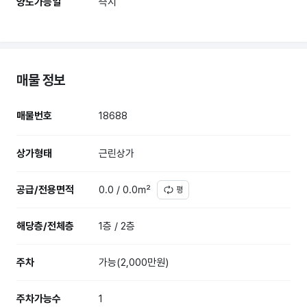
양도가능일
즉시
매물 정보
매물번호
18688
상가형태
근린상가
공급/전용면적
0.0 / 0.0㎡
평
해당층/전체층
1층 / 2층
주차
가능(2,000만원)
주차가능수
1