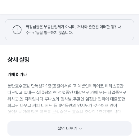
싸장님들은 부동산업체가 아니며, 거래와 관련된 어떠한 행위나
수수료등을 청구하지 않습니다.
상세 설명
카페 & 기타
동탄호수공원 단독상가1층(공원에서)이고 예쁜인테리어로 테라스공간
따로있고 실내는 실10평의 현 성업중인 매장으로 카페 또는 타업종으로
위치굿!인 자리입니다 루나쇼와 행사날,주말엔 엄청난 인파에 매출또한
최고로 나오고 커피,디저트 등 4년동안의 인지도가 갖추어져 있어
영업하시기에 많은 이득을 보실수있는 호수뷰 중앙의 1층가게입니다
호수공원내에 있는 단독상가건물로 특수상권이며
설명 더보기
4년동안 많은 애정과 열정을 쏟아부은 가게이고 관리또한 잘되어 있으니
특별히 손댈거없이 바로 영업가능 하시며 타업종으로도 매출상승과 대박을