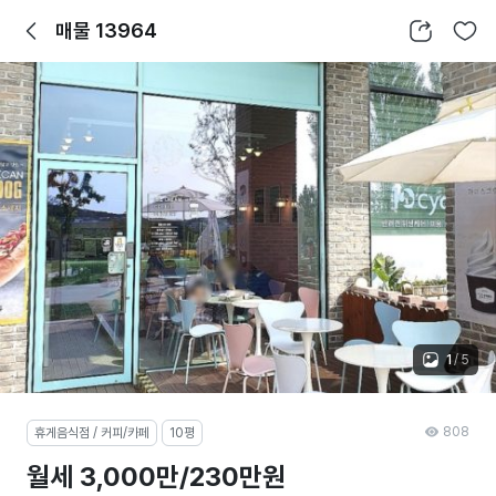
뒤로가기
공유하기
찜하기
매물 13964
1
/
5
808
휴게음식점 / 커피/카페
10평
월세 3,000만/230만원