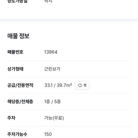
양도가능일
즉시
매물 정보
매물번호
13964
상가형태
근린상가
공급/전용면적
33.1 / 39.7㎡
평
해당층/전체층
1층 / 5층
주차
가능(무료)
주차가능수
150