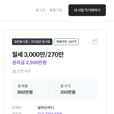
로그인
회원가입
내 사업 직거래하기
일반음식점 / 기타일반 음식점
매물번호 14079
공유하기
월세
3,000만/270만
권리금 2,500만원
인천 서구
월 매출
월 수익
800만원
350만원
판매자
달리는여니