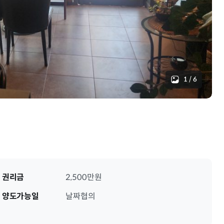
1
/
6
권리금
2,500만원
양도가능일
날짜협의