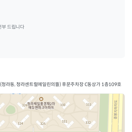
전부 드립니다
 (청라동, 청라센트럴에일린의뜰) 후문주차장 C동상가 1층109호