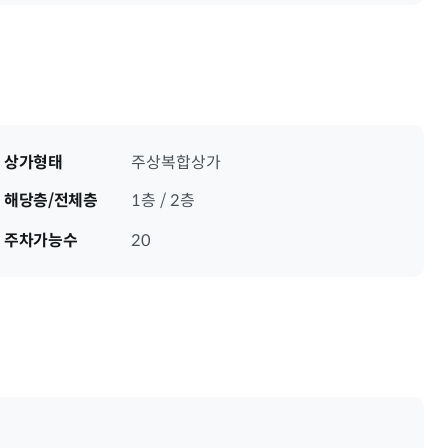
상가형태
주상복합상가
해당층/전체층
1층 / 2층
주차가능수
20