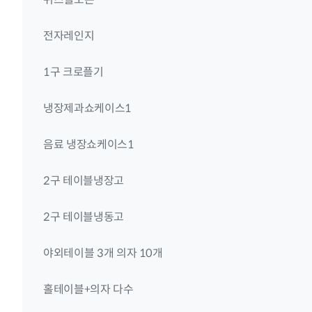
전자레인지
1구 크로플기
냉장제과쇼케이스1
음료 냉장쇼케이스1
2구 테이블냉장고
2구 테이블냉동고
야외테이블 3개 의자 10개
홀테이블+의자 다수