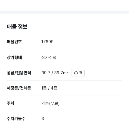
매물 정보
매물번호
17699
상가형태
상가주택
공급/전용면적
39.7 / 39.7㎡
평
해당층/전체층
1층 / 4층
주차
가능(무료)
주차가능수
3