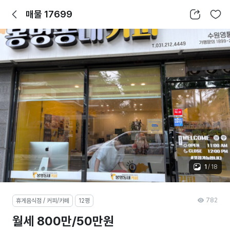
뒤로가기
공유하기
찜하기
매물 17699
1
/
18
782
휴게음식점 / 커피/카페
12평
월세 800만/50만원