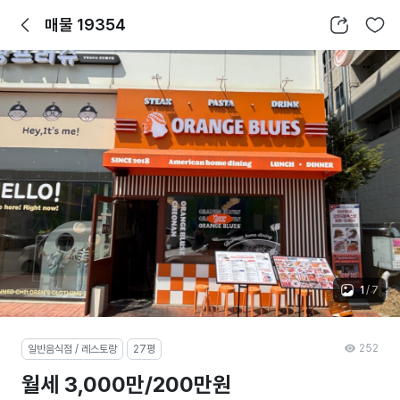
뒤로가기
공유하기
찜하기
매물 19354
1
/
7
252
일반음식점 / 레스토랑
27평
월세 3,000만/200만원