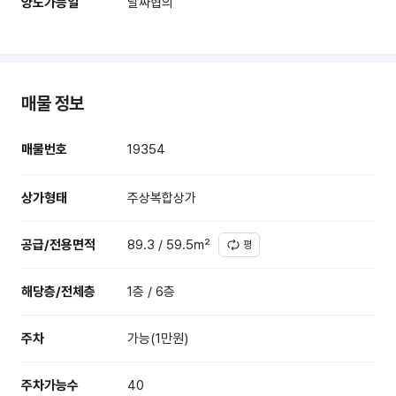
양도가능일
날짜협의
매물 정보
매물번호
19354
상가형태
주상복합상가
공급/전용면적
89.3 / 59.5㎡
평
해당층/전체층
1층 / 6층
주차
가능(1만원)
주차가능수
40