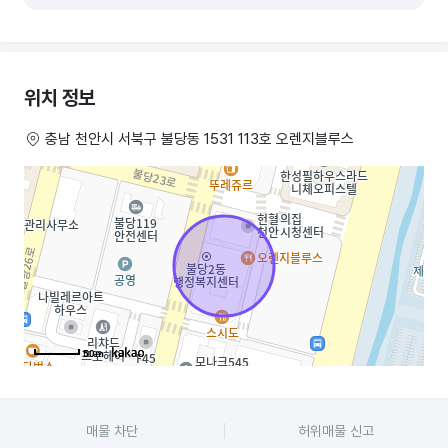
• 위치: 충남 천안시 산불당 상권
• 운영기간: 6년 이상
위치 정보
• 면적: 전용면적 29평 실평수 17평
충남 천안시 서북구 불당동 1531 113호 오렌지블루스
• 매장 형태: 홀 + 배달 복합 운영
• 월 매출: 약 3,500~4,500만 원 홀 85% , 배달15%
• 월 순이익: 월세,관리비,공과금,파트타임 알바비 제외 약1,300이상
• 운영인력: 오너2 +주말 아르바이트 파트타임4명(평일 오너2명으로 진행
일매출150매출 달성)
• 현재 매장리뷰: 네이버 방문자 리뷰 2,873 블로그 리뷰1,248
50m
(2025.9.6일 기준 방문자 리뷰 작업 단 한개도 하지않음 전부 실 리뷰)
• 인수자 진행시 3주 진행교육 , 추가 교육시 협의가능
매물 차단
허위매물 신고