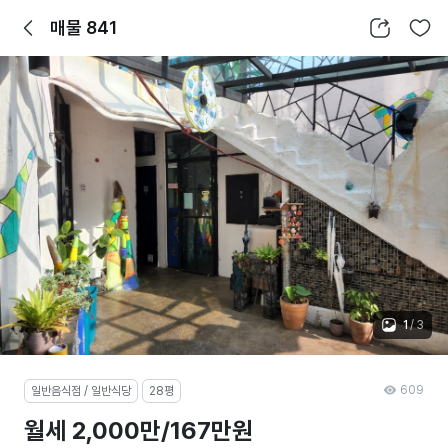
뒤로가기
공유하기
찜하기
매물 841
1
/
3
609
일반음식점 / 일반식당
28평
월세 2,000만/167만원