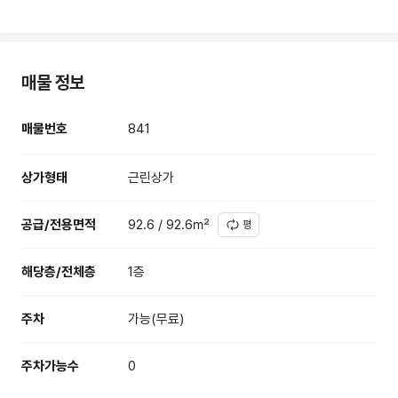
매물 정보
매물번호
841
상가형태
근린상가
공급/전용면적
92.6 / 92.6㎡
평
해당층/전체층
1층
주차
가능(무료)
주차가능수
0