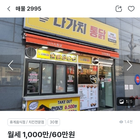
뒤로가기
공유하기
찜하기
매물 2995
1
/
5
1.4천
휴게음식점 / 치킨전문점
30평
월세 1,000만/60만원