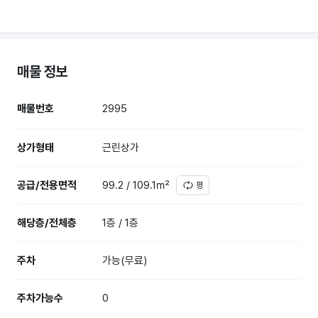
매물 정보
매물번호
2995
상가형태
근린상가
공급/전용면적
99.2 / 109.1㎡
평
해당층/전체층
1층 / 1층
주차
가능(무료)
주차가능수
0