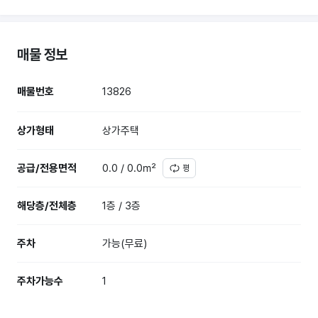
매물 정보
매물번호
13826
상가형태
상가주택
공급/전용면적
0.0 / 0.0㎡
평
해당층/전체층
1층 / 3층
주차
가능(무료)
주차가능수
1