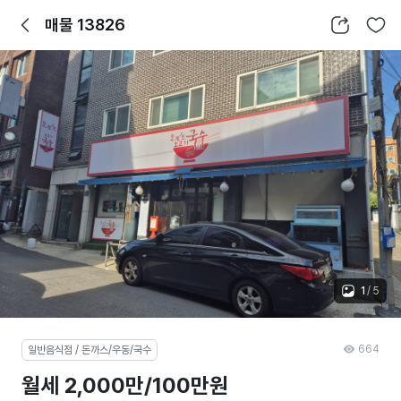
뒤로가기
공유하기
찜하기
매물 13826
1
/
5
664
일반음식점 / 돈까스/우동/국수
월세 2,000만/100만원