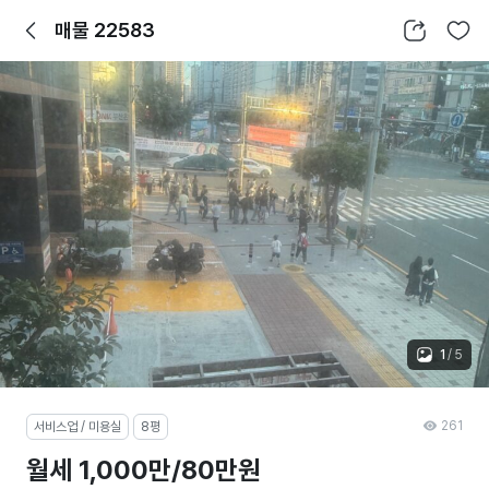
뒤로가기
공유하기
찜하기
매물 22583
1
/
5
261
서비스업 / 미용실
8평
월세 1,000만/80만원