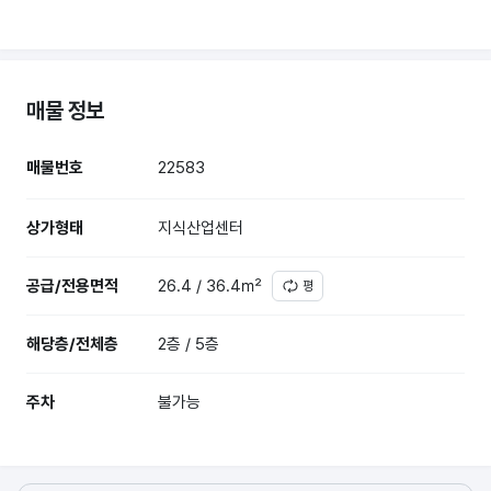
매물 정보
매물번호
22583
상가형태
지식산업센터
공급/전용면적
26.4 / 36.4㎡
평
해당층/전체층
2층 / 5층
주차
불가능