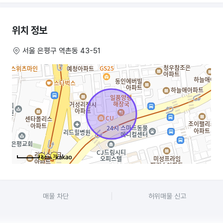
만약 비슷한 미용업종이시면 더더욱이 좋으실거 같아요 여기 근처에
네일아트,피부관리샵이 있기는 한데 이렇게 훤히 보이는곳이 없어서
네일아트도 추천드려요!
위치 정보
주차 기본 2대 가능
서울 은평구 역촌동 43-51
입주는 상의 후 결정
50m
매물 차단
허위매물 신고