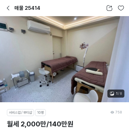
뒤로가기
공유하기
찜하기
매물 25414
1
/
8
758
서비스업 / 뷰티샵
10평
월세 2,000만/140만원