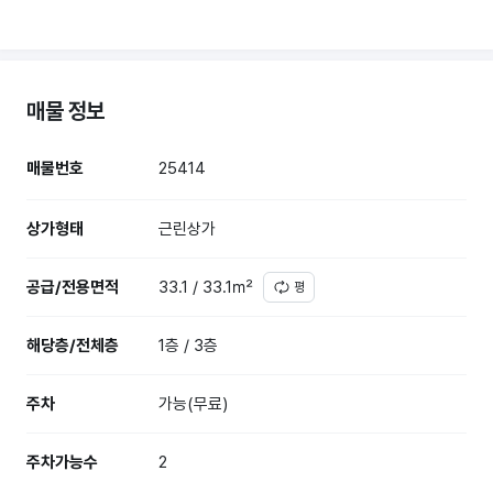
매물 정보
매물번호
25414
상가형태
근린상가
공급/전용면적
33.1 / 33.1㎡
평
해당층/전체층
1층 / 3층
주차
가능(무료)
주차가능수
2