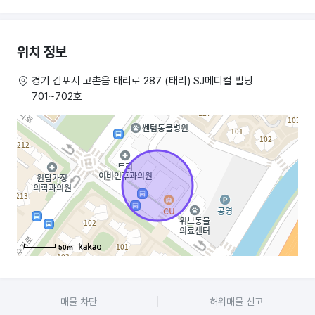
*해당층수/총층수: 지하 2층 지상 8층중 7층
위치 정보
*관리비: 74만원(평당 4,600원)
경기 김포시 고촌읍 태리로 287 (태리) SJ메디컬 빌딩
*주차 가능여부: 자주식 37대, 건물내 약 2~3대 지정 가능, 고객 20분당
701~702호
1천원, 도보 50m 공용주차장도 활용가능
*이사 가능날짜: 즉시
*문의 연락처: 010-4568-9171
*부동산 설명:
– 고촌읍으로 농어촌 특별전형 지역 우수학생 계속적인 유입 및 유치
경쟁력 보유
50m
– 도보권(1.5km 내) 1.2만세대를 둘러싸고 있는 항아리 상권
– 도보 600m내 보름초등학교 1,750명(200m), 신곡초등학교 학생 수
매물 차단
허위매물 신고
757명(600m) 학생 수 많음