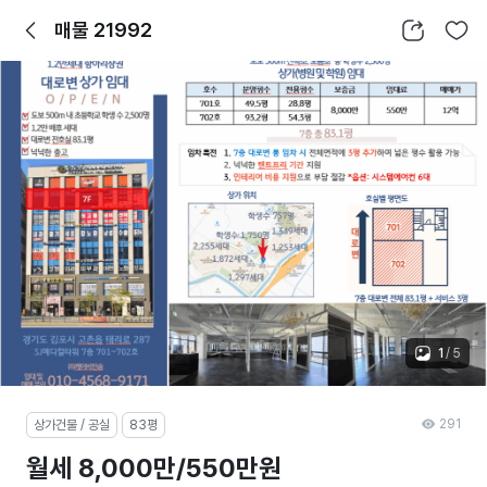
뒤로가기
공유하기
찜하기
매물 21992
1
/
5
291
상가건물 / 공실
83평
월세 8,000만/550만원