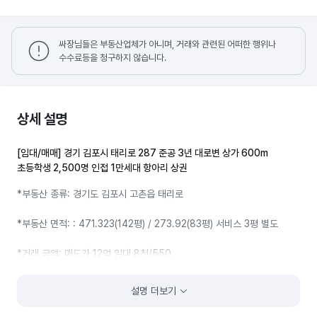
싸장님들은 부동산업체가 아니며, 거래와 관련된 어떠한 행위나
수수료등을 청구하지 않습니다.
상세 설명
[임대/매매] 경기 김포시 태리로 287 준공 3년 대로변 상가 600m
초등학생 2,500명 인접 1만세대 항아리 상권
*부동산 종류: 경기도 김포시 고촌읍 태리로
*부동산 면적: : 471.323(142평) / 273.92(83평) 서비스 3평 별도
*거래 금액: 매도가 12억 임대 8천/550
*현재 임대내용: 공실
설명 더보기
*간략한 위치: 경기도 김포시 고촌읍 태리로287