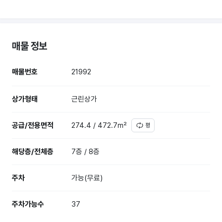
매물 정보
매물번호
21992
상가형태
근린상가
공급/전용면적
274.4 / 472.7㎡
평
해당층/전체층
7층 / 8층
주차
가능(무료)
주차가능수
37