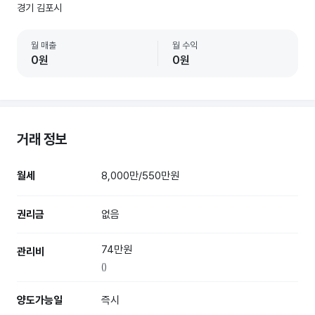
경기 김포시
월 매출
월 수익
0원
0원
거래 정보
월세
8,000만/550만원
권리금
없음
74만원
관리비
()
양도가능일
즉시