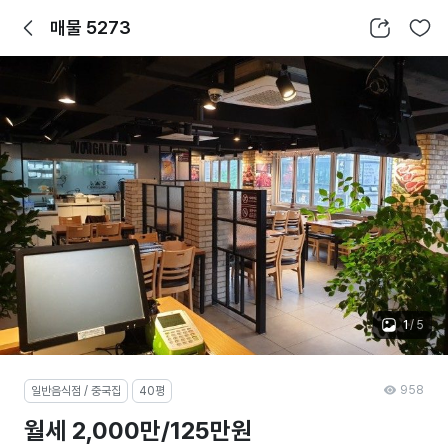
뒤로가기
공유하기
찜하기
매물 5273
1
/
5
958
일반음식점 / 중국집
40평
월세 2,000만/125만원