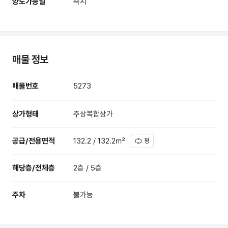
양도가능일
즉시
매물 정보
매물번호
5273
상가형태
주상복합상가
공급/전용면적
132.2 / 132.2㎡
평
해당층/전체층
2층 / 5층
주차
불가능