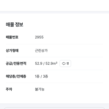
매물 정보
매물번호
2955
상가형태
근린상가
공급/전용면적
52.9 / 52.9㎡
평
해당층/전체층
1층 / 3층
주차
불가능