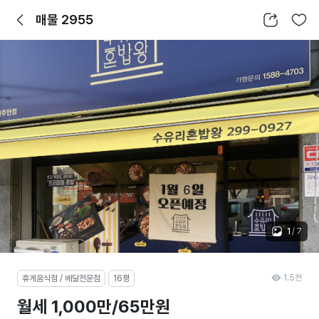
뒤로가기
공유하기
찜하기
매물 2955
1
/
7
1.5천
휴게음식점 / 배달전문점
16평
월세 1,000만/65만원