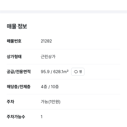
매물 정보
매물번호
21282
상가형태
근린상가
공급/전용면적
95.9 / 628.1㎡
평
해당층/전체층
4층 / 10층
주차
가능(1만원)
주차가능수
1