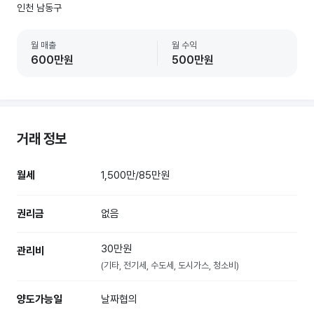
인천 남동구
월 매출
월 수익
600만원
500만원
거래 정보
월세
1,500만/85만원
권리금
없음
30만원
관리비
(기타, 전기세, 수도세, 도시가스, 청소비)
양도가능일
날짜협의