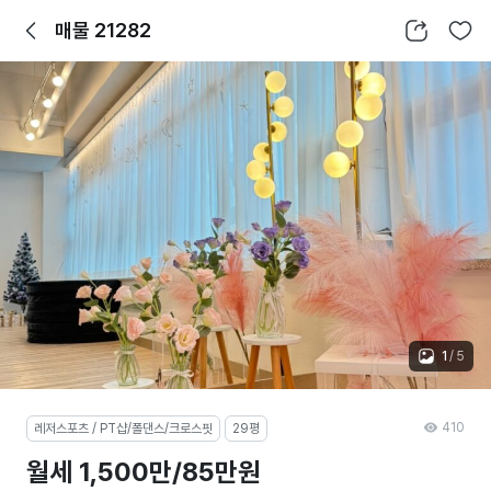
뒤로가기
공유하기
찜하기
매물 21282
1
/
5
410
레저스포츠 / PT샵/폴댄스/크로스핏
29평
월세 1,500만/85만원