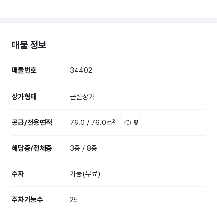
매물 정보
매물번호
34402
상가형태
근린상가
공급/전용면적
76.0 / 76.0㎡
평
해당층/전체층
3층 / 8층
주차
가능(무료)
주차가능수
25