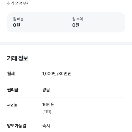
경기 의정부시
월 매출
월 수익
0원
0원
거래 정보
월세
1,000만/80만원
권리금
없음
16만원
관리비
(기타)
양도가능일
즉시