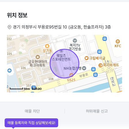
권리금 없음
위치 정보
인테리어 완료
경기 의정부시 부용로95번길 10 (금오동, 한솔프라자) 3층
즉시 입주가능
1인샵, 병원, 추천드립니다.
언제든 편히 연락주세요
50m
매물 차단
허위매물 신고
매물 등록자와 직접 상담해보세요!