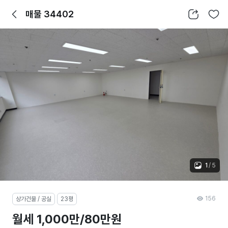
뒤로가기
공유하기
찜하기
매물 34402
1
/
5
156
상가건물 / 공실
23평
월세 1,000만/80만원