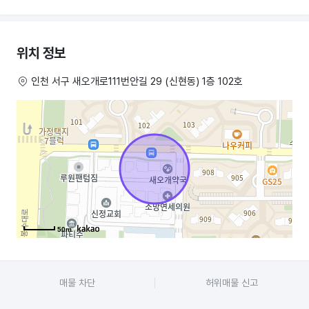
순이익은 매출의25-30퍼센트 입니다!
제가 요거트월드를 선택한 이유는 다음과 같습니다. 천천히 꼼꼼히
위치 정보
읽어보시고 진심으로 가게 인수하실 생각 있으신 분만 연락부탁드립니다.
인천 서구 새오개로111번안길 29 (신현동) 1층 102호
가스 불 즉, 화구를 사용하지 않습니다.
따라서 주방에 고정인원을 두지 않아도 되며 화재 위험이 없습니다. 3천
초반대 매출까지는 1인 ~ 1.5인(특정 바쁜 기간만 몇시간씩 지원필요)이
운영 가능하여 인건비를 아낄 수 있는 것이 가장 큰 장점입니다.
고정비 부담이 적습니다.
상가 보증금 3,000만원에 월세180만원(부가세포함198만원),
관리비8만원, 수도세1.5만원, 전기세25만원 등으로 근방의 비슷한 매출을
하는 곳과 비교했을때 정말 합리적입니다. 자영업 해보신 분들이라면
50m
고정비가 얼마나 중요한지 잘 아실거라 생각합니다.
원가율이 낮습니다.
매물 차단
허위매물 신고
ㅍㄹㅂㄱㅌ 빵집이나 ㅂㅅㅋㄹㅂㅅ아이스크림 프랜차이즈와 비교하면