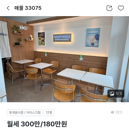
뒤로가기
공유하기
찜하기
매물 33075
1
/
5
323
휴게음식점 / 아이스크림
12평
월세 300만/180만원