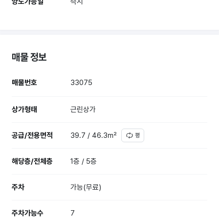
양도가능일
즉시
매물 정보
매물번호
33075
상가형태
근린상가
공급/전용면적
39.7 / 46.3㎡
평
해당층/전체층
1층 / 5층
주차
가능(무료)
주차가능수
7