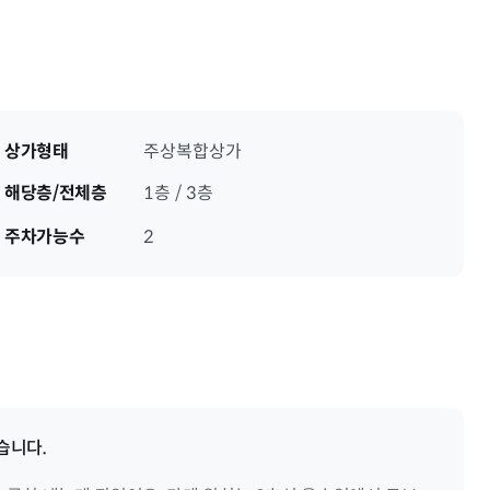
상가형태
주상복합상가
해당층/전체층
1층 / 3층
주차가능수
2
습니다.