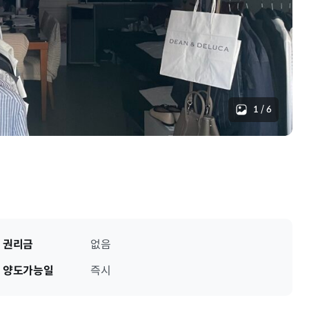
1
/
6
권리금
없음
양도가능일
즉시