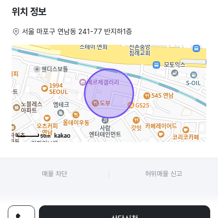
홀과 함께 배달도 운영중이며 홍대,신촌,망원,증산,공덕까지 배달거리
위치 정보
가능해요
서울 마포구 연남동 241-77 반지하1층
주방 및 홀 설비는 현재 운영 상태 그대로 사용 가능하며
+실내 별도 화장실도 있습니다!
+시스템에어컨 설치되어 있습니다!
+문 앞 작은 창고 공간 있어요!
별도의 큰 추가 투자 없이 소자본으로 즉시 영업 가능한 상태입니다.
*냉장고/후드덕트/화구/바테이블/바 언더냉장고/제빙기/온수기/
50m
글라스워셔/언더싱크 정수기/홀테이블 및 의자
전부 그대로 쓰셔도 됩니다!
매물 차단
허위매물 신고
권리금 최대한 협의 가능하오니 문의부탁드립니다!!