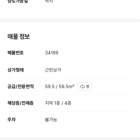
양도가능일
즉시
매물 정보
매물번호
34169
상가형태
근린상가
공급/전용면적
59.5 / 59.5㎡
평
해당층/전체층
지하 1층 / 4층
주차
불가능