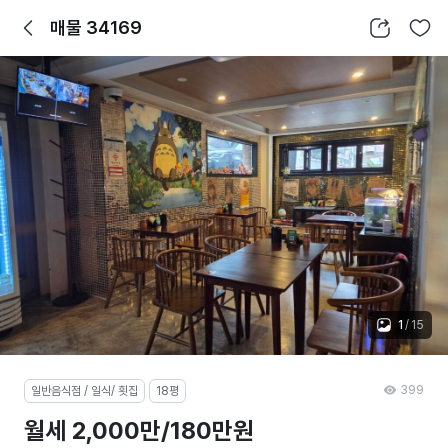
뒤로가기
공유하기
찜하기
매물 34169
1
/
15
399
일반음식점 / 일식/ 횟집
18평
월세 2,000만/180만원