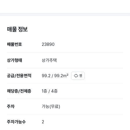
매물 정보
매물번호
23890
상가형태
상가주택
공급/전용면적
99.2 / 99.2㎡
평
해당층/전체층
1층 / 4층
주차
가능(무료)
주차가능수
2