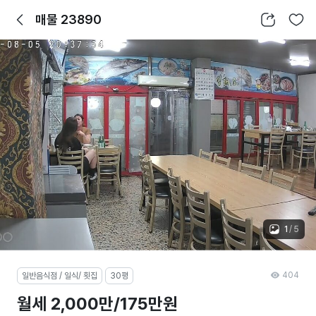
뒤로가기
공유하기
찜하기
매물 23890
1
/
5
404
일반음식점 / 일식/ 횟집
30평
월세 2,000만/175만원