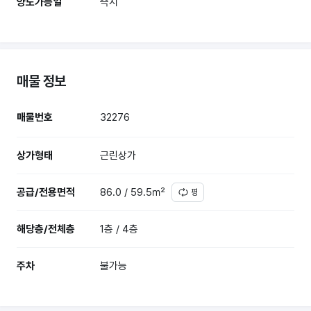
양도가능일
즉시
매물 정보
매물번호
32276
상가형태
근린상가
공급/전용면적
86.0 / 59.5㎡
평
해당층/전체층
1층 / 4층
주차
불가능