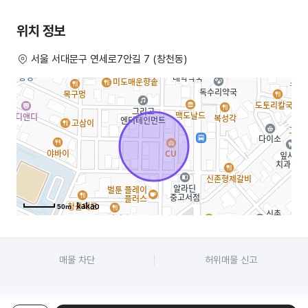
총 약 4,200만원 안정 유지
위치 정보
– 4년간 운영된 검증된 매장 (단골 확보)
서울 서대문구 연세로7안길 7 (창천동)
– 네이버 리뷰 1,000개 이상
– 배민 / 쿠팡 평점 5점 유지
– 배달 + 홀 모두 안정적으로 운영
– 로열티 평생 면제 (순이익 유리)
– 2025 프랜차이즈 우수매장 선정
보증금: 1억 2,500
50m
월세: 420만원
매물 차단
허위매물 신고
권리금: 9,000만원 (협의 가능)
이런분들께 추천드립니다.