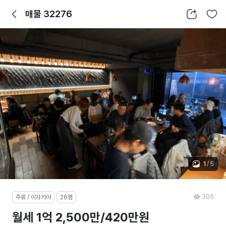
뒤로가기
공유하기
찜하기
매물 32276
1
/
5
305
주류 / 이자카야
26평
월세 1억 2,500만/420만원