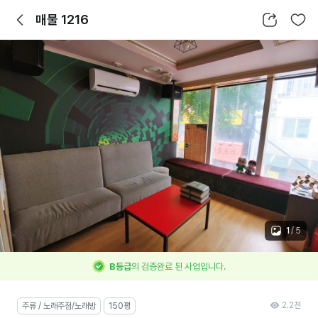
뒤로가기
공유하기
찜하기
매물 1216
1
/
5
B등급
의 검증완료 된 사업입니다.
2.2천
주류 / 노래주점/노래방
150평