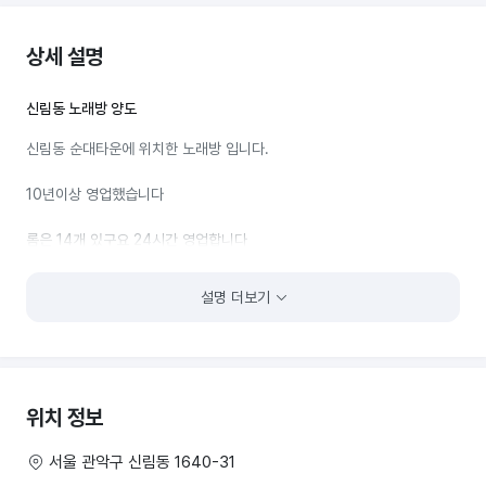
상세 설명
신림동 노래방 양도
신림동 순대타운에 위치한 노래방 입니다.
10년이상 영업했습니다
롬은 14개 있구요 24시간 영업합니다
최근에 리모델링해서 몸만 들어와서 영업가능합니다.
설명 더보기
순이익이 노래방 중에서 높은편이며
2층에 위치하고 있어서
위치 정보
위생관리에도 좋습니다.
서울 관악구 신림동 1640-31