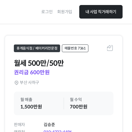
로그인
회원가입
내 사업 직거래하기
휴게음식점 / 베이커리전문점
매물번호 7361
공유하기
월세
500만/50만
권리금 600만원
부산 사하구
월 매출
월 수익
1,500만원
700만원
판매자
김승준