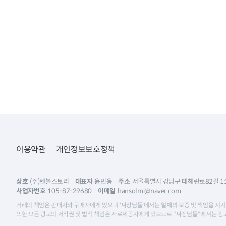
이용약관
개인정보보호정책
상호
(주)텐볼스토리
대표자
윤민웅
주소
서울특별시 강남구 테헤란로82길 15,
사업자번호
105-87-29680
이메일
hansolmi@naver.com
거래의 책임은 판매자와 구매자에게 있으며 '싸장님들'에서는 일체의 보증 및 책임을 지지
또한 모든 광고의 저작권 및 법적 책임은 자료제공자에게 있으므로 "싸장님들"에서는 광고