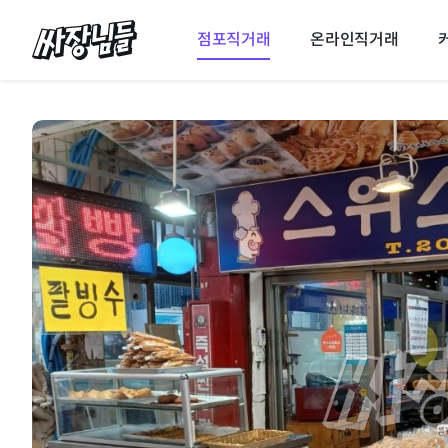
싸장님들
점포직거래
온라인직거래