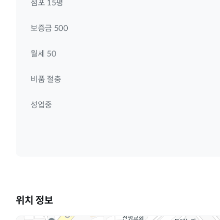
점포 15평
보증금 500
월세 50
비품 절충
성업중
위치 정보