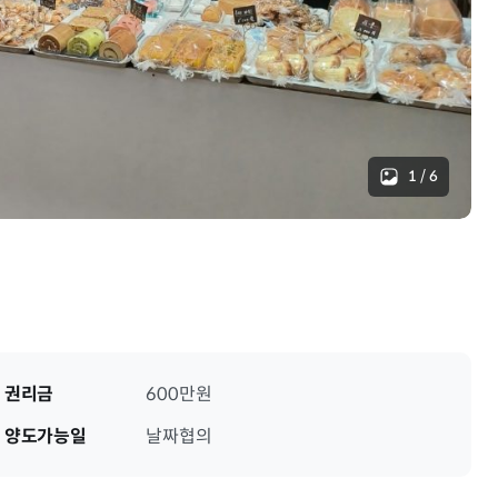
1
/
6
권리금
600만원
양도가능일
날짜협의