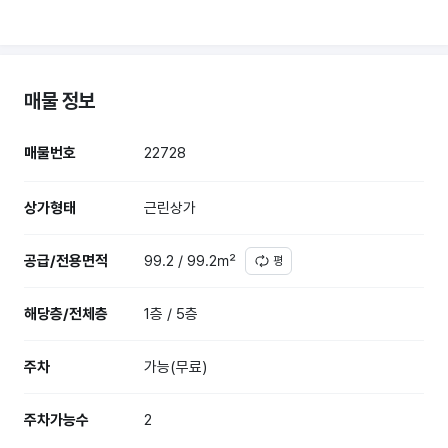
매물 정보
매물번호
22728
상가형태
근린상가
공급/전용면적
99.2 / 99.2㎡
평
해당층/전체층
1층 / 5층
주차
가능(무료)
주차가능수
2