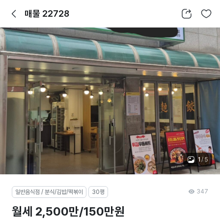
뒤로가기
공유하기
찜하기
매물 22728
1
/
5
347
일반음식점 / 분식/김밥/떡볶이
30평
월세 2,500만/150만원