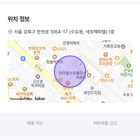
주변에 유명맛집도 많구요
평수 30평으로 홀에 테이블이 10개 넘게 놓을 수 있고 특히 주방이
위치 정보
큼직합니다
서울 강북구 한천로 1064-17 (수유동, 세창해피텔) 1층
남녀화장실도 따로 있고 주차도 가능하고
저도 많은 가게 보러 다녔지만
월세 150만원에 이만한 사이즈 매장 구하기 쉽지 않습니다 상가주인분도
좋아서 간섭이 없습니다
주방에 6문냉장고 반찬냉장고 김치냉장고
6구가스대 닥트설비 식기세척기 모두 갖추었고 홀에 에어컨두대 바테이블
슬라이딩도어 키오스크 탁자의자 모두 있습니다
50m
특히 저희가 인테리어도 새로 한지 얼마되지 않아 손댈게 없이 깨끗합니다
매물 차단
허위매물 신고
들어오셔서 장사만 잘하시면 됩니다
관심있으시면 직접 오셔서 보시고 결정하십시요 문의 남겨주시면