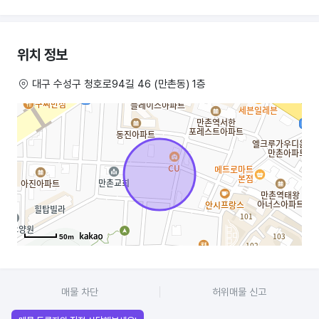
-신규 아파트 단지 유입 & 장기적 성장 가능
위치 정보
입지 & 상권 특징
대구 수성구 청호로94길 46 (만촌동) 1층
* 만촌역 도보 5분 거리 ; 접근성 우수
* 신규 아파트 단지(태왕디아너스, 서한 포레스트, e편한세상 등) 지속
유입 ; 신규 고객 확보 유리
* 화이트골드 인테리어 + 레일조명으로 감성적인 카페 분위기 ; 지나가는
고객 문의 많음
* 주차 편리; 건물 내 6대 주차 + 샵 앞/공터/무료 공영주차장 + 도보 2분
교회 주차장(일요일 제외)
50m
시설 & 임대 조건
* 면적: 15평 (높은 천장 + 통유리창으로 개방감)
매물 차단
허위매물 신고
* 시설: 시스템에어컨, 레일 조명, 내부 화장실, 바닥 보일러, 외부 작은