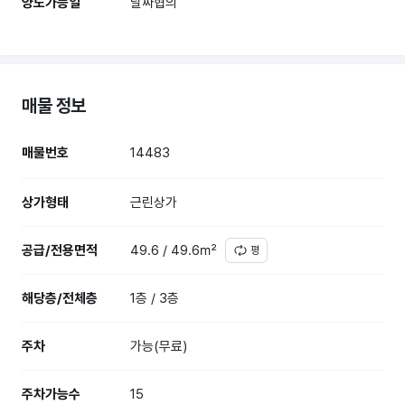
양도가능일
날짜협의
매물 정보
매물번호
14483
상가형태
근린상가
공급/전용면적
49.6 / 49.6㎡
평
해당층/전체층
1층 / 3층
주차
가능(무료)
주차가능수
15