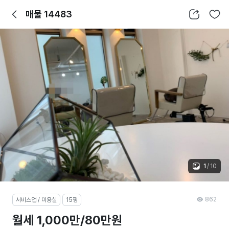
뒤로가기
공유하기
찜하기
매물 14483
1
/
10
862
서비스업 / 미용실
15평
월세 1,000만/80만원