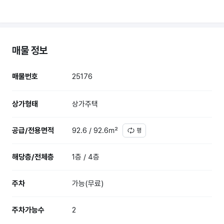
매물 정보
매물번호
25176
상가형태
상가주택
공급/전용면적
92.6 / 92.6㎡
평
해당층/전체층
1층 / 4층
주차
가능(무료)
주차가능수
2