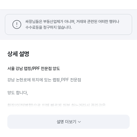
싸장님들은 부동산업체가 아니며, 거래와 관련된 어떠한 행위나
수수료등을 청구하지 않습니다.
상세 설명
서울 강남 랩핑/PPF 전문점 양도
강남 논현로에 위치에 있는 랩핑,PPF 전문점
양도 합니다,
확장/이전(병합)으로 인해 빠르게 처분 하는거라서 권리금은
말씀해주시면 협의 가능합니다,
설명 더보기
가게에있는 랩핑/PPF필름(약 500만원), 세차용품, 공구, 제단다이,