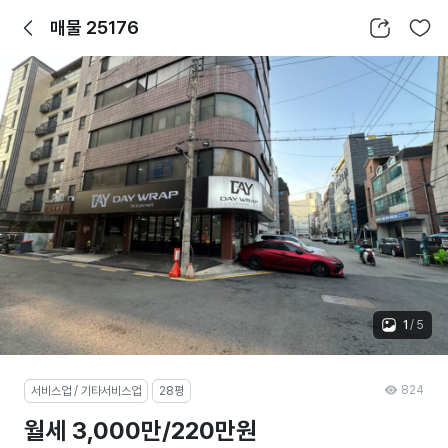
뒤로가기
공유하기
찜하기
매물 25176
1
/
5
824
서비스업 / 기타서비스업
28평
월세 3,000만/220만원