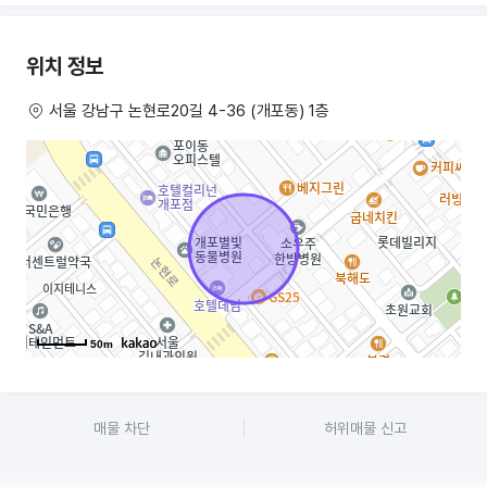
작업사진, 간판, 상호명,
에어컨, 에어컨프 등 두고갈 예정이라서 진짜 몸만 오셔서 영업 할 수
위치 정보
있습니다.
서울 강남구 논현로20길 4-36 (개포동) 1층
집주인도 엄청 착하셔서 1년에 딱 2번만 얼굴 볼까 말까 합니다,
겨울 화장실 난방때문에 오시는거라서 따로 신경은 1절 안쓰셔도 됩니다.
50m
매물 차단
허위매물 신고