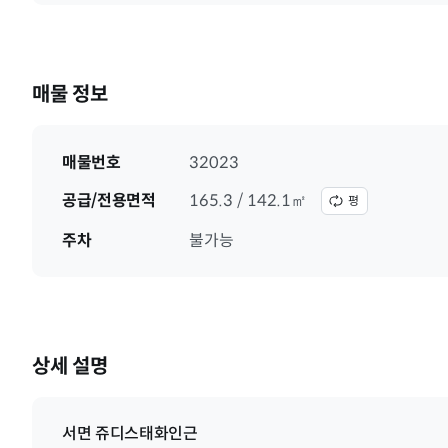
매물 정보
매물번호
32023
공급/전용면적
165.3 / 142.1㎡
평
주차
불가능
상세 설명
서면 쥬디스태화인근