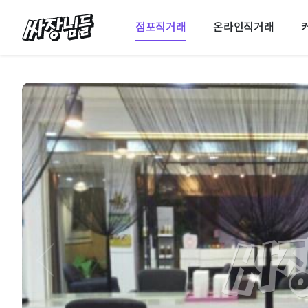
싸장님들
점포직거래
온라인직거래