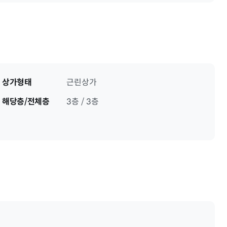
상가형태
근린상가
해당층/전체층
3층 / 3층