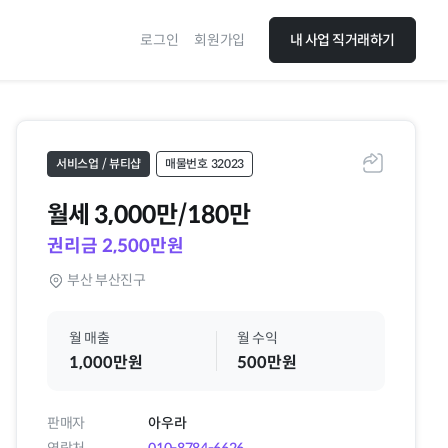
로그인
회원가입
내 사업 직거래하기
서비스업 / 뷰티샵
매물번호 32023
공유하기
월세
3,000만/180만
권리금 2,500만원
부산 부산진구
월 매출
월 수익
1,000만원
500만원
판매자
아우라