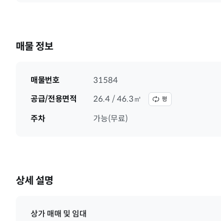
매물 정보
매물번호
31584
공급/전용면적
26.4 / 46.3㎡
평
주차
가능(무료)
상세 설명
상가 매매 및 임대