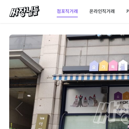
싸장님들
점포직거래
온라인직거래