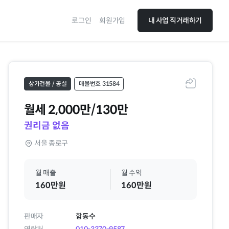
로그인
회원가입
내 사업 직거래하기
상가건물 / 공실
매물번호 31584
공유하기
월세
2,000만/130만
권리금 없음
서울 종로구
월 매출
월 수익
160만원
160만원
판매자
함동수