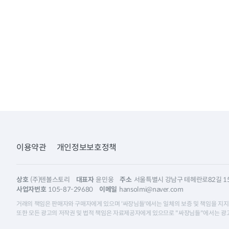
이용약관
개인정보보호정책
상호
(주)텐볼스토리
대표자
윤민웅
주소
서울특별시 강남구 테헤란로82길 15,
사업자번호
105-87-29680
이메일
hansolmi@naver.com
거래의 책임은 판매자와 구매자에게 있으며 '싸장님들'에서는 일체의 보증 및 책임을 지지
또한 모든 광고의 저작권 및 법적 책임은 자료제공자에게 있으므로 "싸장님들"에서는 광고