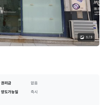
1
/
5
권리금
없음
양도가능일
즉시