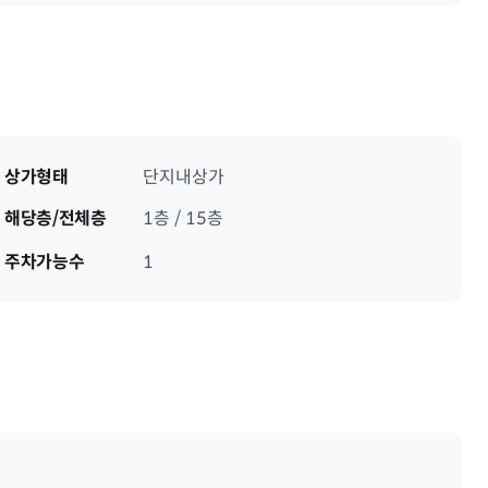
상가형태
단지내상가
해당층/전체층
1층 / 15층
주차가능수
1