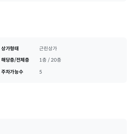
상가형태
근린상가
해당층/전체층
1층 / 20층
주차가능수
5