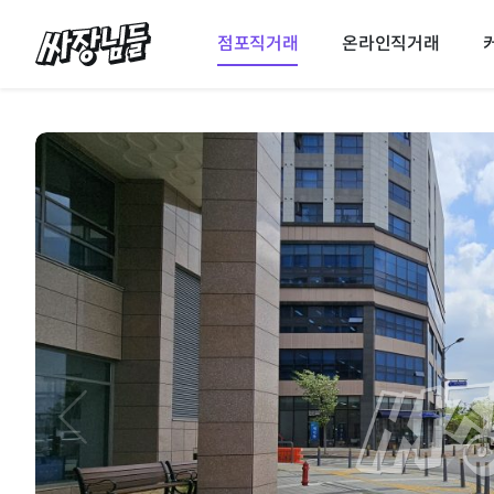
싸장님들
점포직거래
온라인직거래