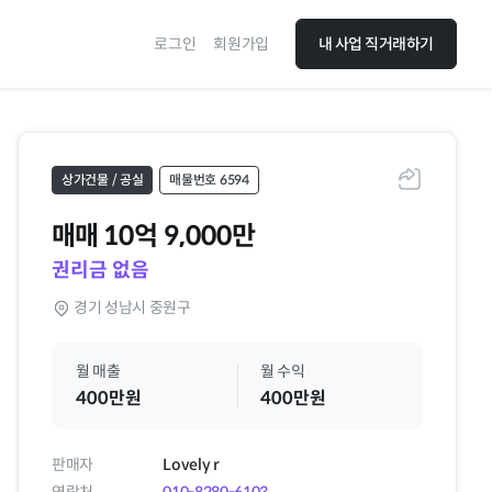
로그인
회원가입
내 사업 직거래하기
상가건물 / 공실
매물번호 6594
공유하기
매매
10억 9,000만
권리금 없음
경기 성남시 중원구
월 매출
월 수익
400만원
400만원
판매자
Lovely r