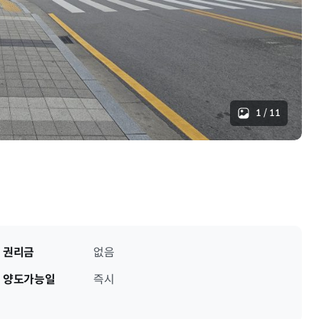
1
/
11
권리금
없음
양도가능일
즉시