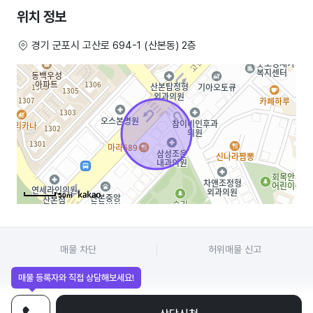
위치 정보
주변에학원.학교.병원.아파트단지들이 많이있구요
경기 군포시 고산로 694-1 (산본동) 2층
간판이꺼져있어도손님이오실정도로 핫한위치입니다
아이가생겨급하게내놓습니다
50m
매물 차단
허위매물 신고
매물 등록자와 직접 상담해보세요!