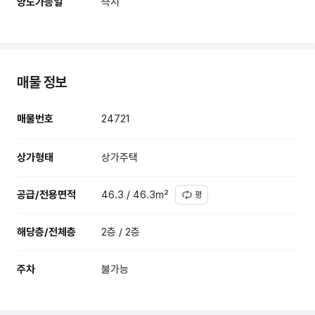
양도가능일
즉시
매물 정보
매물번호
24721
상가형태
상가주택
공급/전용면적
46.3 / 46.3㎡
평
해당층/전체층
2층 / 2층
주차
불가능