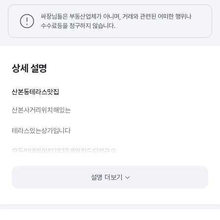
싸장님들은 부동산업체가 아니며, 거래와 관련된 어떠한 행위나
수수료등을 청구하지 않습니다.
상세 설명
산본동테라스맛집
산본사거리위치해있는
테라스있는상가입니다
모든인테리어집기다3개월정도되었구요
홀+테라스30평정도됩니다!!
설명 더보기
보증금2000에월세140이구요
권리금은낮춰서2000입니다