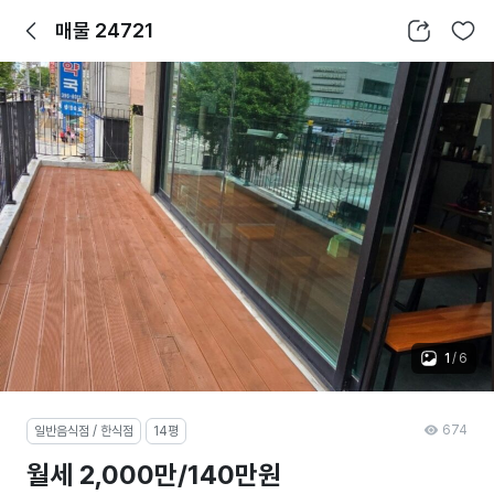
뒤로가기
공유하기
찜하기
매물 24721
1
/
6
674
일반음식점 / 한식점
14평
월세 2,000만/140만원