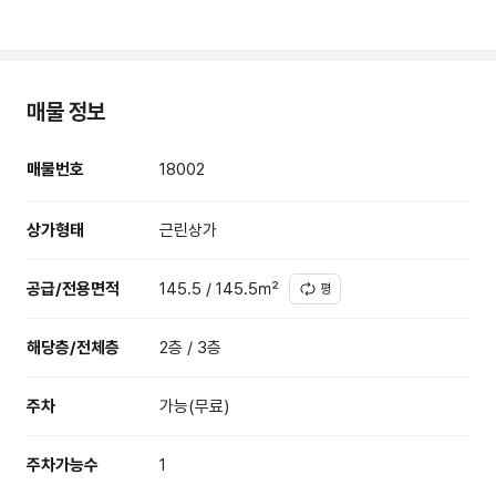
매물 정보
매물번호
18002
상가형태
근린상가
공급/전용면적
145.5 / 145.5㎡
평
해당층/전체층
2층 / 3층
주차
가능(무료)
주차가능수
1