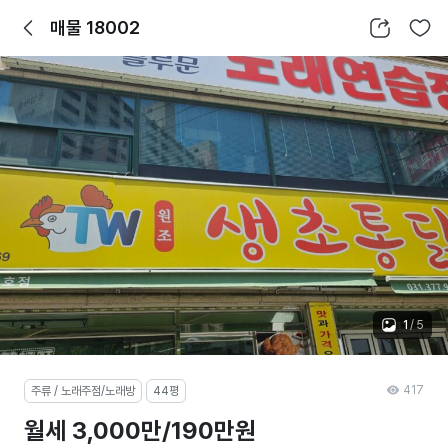
뒤로가기
공유하기
찜하기
매물 18002
1
/
5
417
주류 / 노래주점/노래방
44평
월세 3,000만/190만원