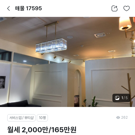
뒤로가기
공유하기
찜하기
매물 17595
1
/
5
262
서비스업 / 뷰티샵
10평
월세 2,000만/165만원