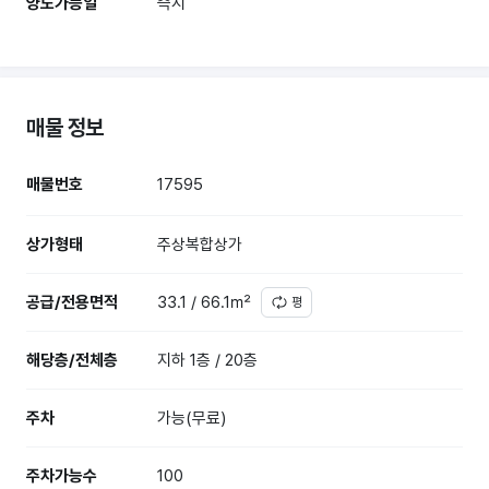
양도가능일
즉시
매물 정보
매물번호
17595
상가형태
주상복합상가
공급/전용면적
33.1 / 66.1㎡
평
해당층/전체층
지하 1층 / 20층
주차
가능(무료)
주차가능수
100