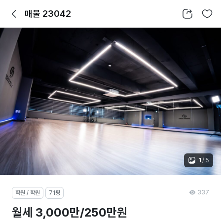
뒤로가기
공유하기
찜하기
매물 23042
1
/
5
337
학원 / 학원
71평
월세 3,000만/250만원