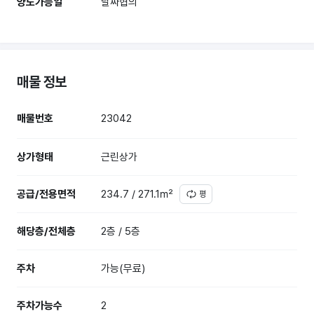
양도가능일
날짜협의
매물 정보
매물번호
23042
상가형태
근린상가
공급/전용면적
234.7 / 271.1㎡
평
해당층/전체층
2층 / 5층
주차
가능(무료)
주차가능수
2