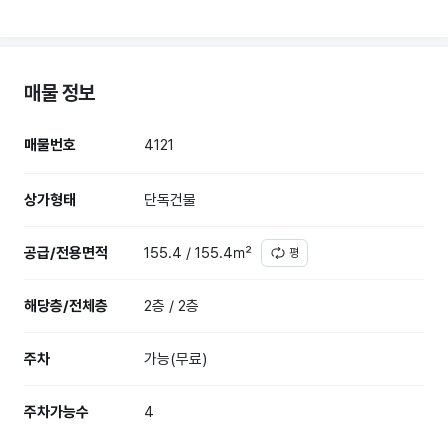
매물 정보
매물번호
4121
상가형태
단독건물
공급/전용면적
155.4 / 155.4㎡
평
해당층/전체층
2층 / 2층
주차
가능(무료)
주차가능수
4