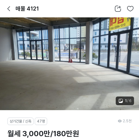
뒤로가기
공유하기
찜하기
매물 4121
1
/
6
2.5천
상가건물 / 신축
47평
월세 3,000만/180만원