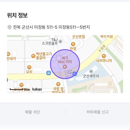
101호 54평 보증금5천 400만원
위치 정보
102호 31평 보증금3천 200만원
전북 군산시 미장동 511-5 미장동511ㅡ5번지
201호 54평 보증금3천 200만원
202호 47평 보증금3천 180만원
미장동 511ㅡ5번지 세무서 사거리
50m
군산상가,군산상가임대,군산상가월세,군산상가매매
매물 차단
허위매물 신고