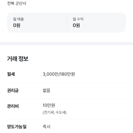
전북 군산시
월 매출
월 수익
0원
0원
거래 정보
월세
3,000만/180만원
권리금
없음
10만원
관리비
(전기세, 수도세)
양도가능일
즉시