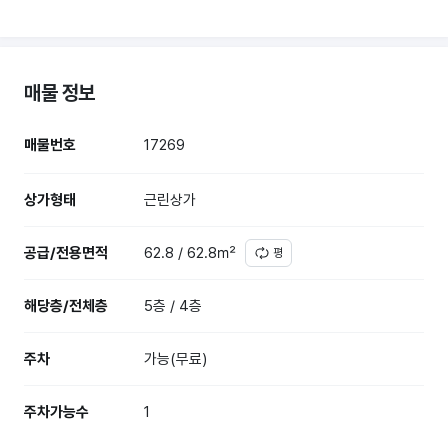
매물 정보
매물번호
17269
상가형태
근린상가
공급/전용면적
62.8 / 62.8㎡
평
해당층/전체층
5층 / 4층
주차
가능(무료)
주차가능수
1