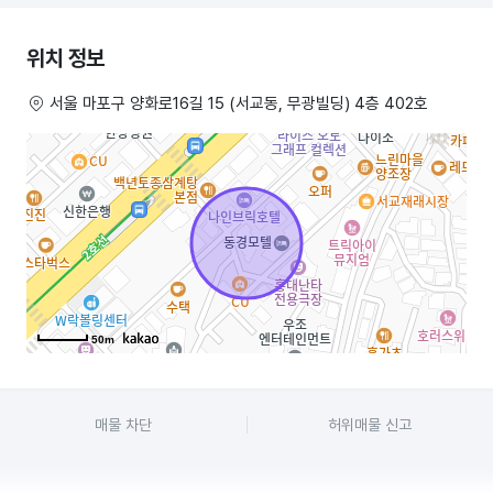
(소정의 에어컨 비용만 발생)
위치 정보
몸만 들어오면 바로 운영 가능한 상태입니다.
서울 마포구 양화로16길 15 (서교동, 무광빌딩) 4층 402호
뷰티샵, 네일, 왁싱, 반영구, 테라피샵, 1인 사무실 등 다양한 업종에
적합합니다.
50m
매물 차단
허위매물 신고