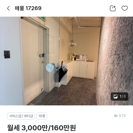
뒤로가기
공유하기
찜하기
매물 17269
1
/
6
979
서비스업 / 뷰티샵
19평
월세 3,000만/160만원