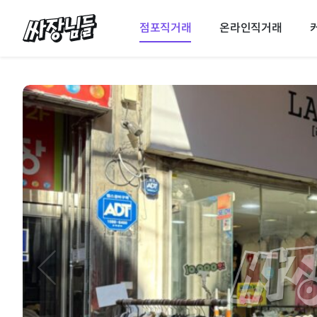
싸장님들
점포직거래
온라인직거래