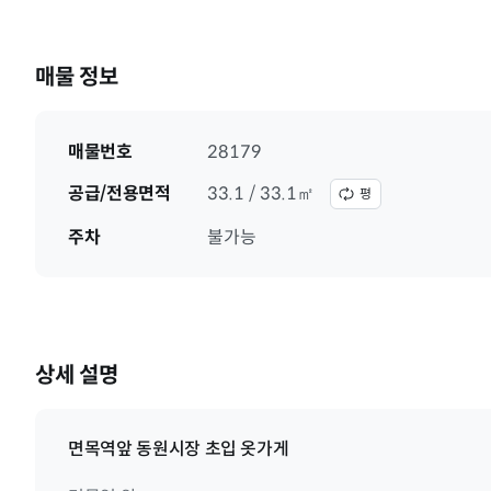
매물 정보
매물번호
28179
공급/전용면적
33.1 / 33.1㎡
평
주차
불가능
상세 설명
면목역앞 동원시장 초입 옷가게