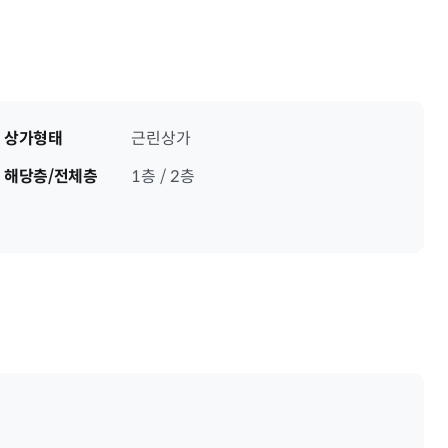
상가형태
근린상가
해당층/전체층
1층 / 2층