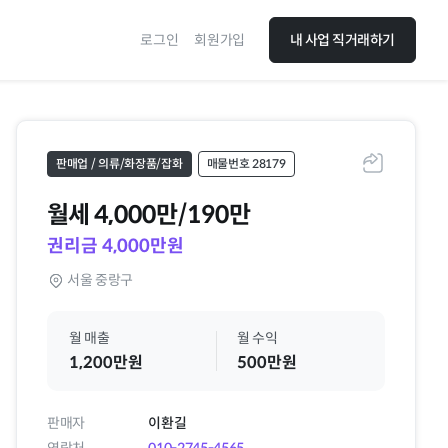
로그인
회원가입
내 사업 직거래하기
판매업 / 의류/화장품/잡화
매물번호 28179
공유하기
월세
4,000만/190만
권리금 4,000만원
서울 중랑구
월 매출
월 수익
1,200만원
500만원
판매자
이환길